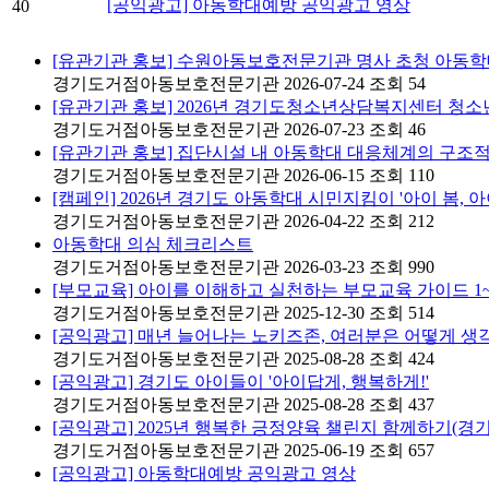
[공익광고] 아동학대예방 공익광고 영상
40
[유관기관 홍보] 수원아동보호전문기관 명사 초청 아동학대예
경기도거점아동보호전문기관
2026-07-24
조회 54
[유관기관 홍보] 2026년 경기도청소년상담복지센터 청소
경기도거점아동보호전문기관
2026-07-23
조회 46
[유관기관 홍보] 집단시설 내 아동학대 대응체계의 구조
경기도거점아동보호전문기관
2026-06-15
조회 110
[캠페인] 2026년 경기도 아동학대 시민지킴이 '아이 봄, 아이
경기도거점아동보호전문기관
2026-04-22
조회 212
아동학대 의심 체크리스트
경기도거점아동보호전문기관
2026-03-23
조회 990
[부모교육] 아이를 이해하고 실천하는 부모교육 가이드 1
경기도거점아동보호전문기관
2025-12-30
조회 514
[공익광고] 매년 늘어나는 노키즈존, 여러분은 어떻게 생
경기도거점아동보호전문기관
2025-08-28
조회 424
[공익광고] 경기도 아이들이 '아이답게, 행복하게!'
경기도거점아동보호전문기관
2025-08-28
조회 437
[공익광고] 2025년 행복한 긍정양육 챌린지 함께하기(경기
경기도거점아동보호전문기관
2025-06-19
조회 657
[공익광고] 아동학대예방 공익광고 영상