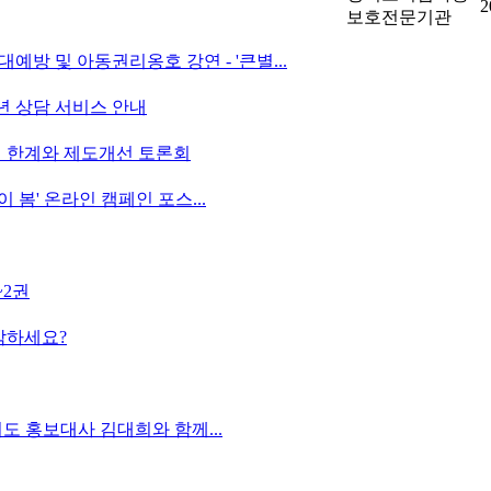
2
보호전문기관
방 및 아동권리옹호 강연 - '큰별...
년 상담 서비스 안내
적 한계와 제도개선 토론회
 봄' 온라인 캠페인 포스...
~2권
각하세요?
도 홍보대사 김대희와 함께...