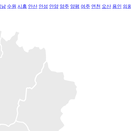
성남
수원
시흥
안산
안성
안양
양주
양평
여주
연천
오산
용인
의