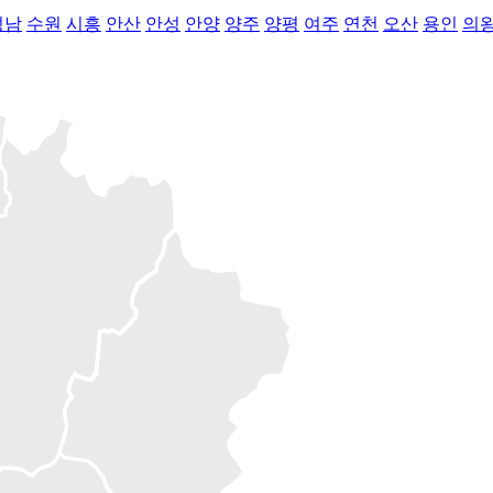
성남
수원
시흥
안산
안성
안양
양주
양평
여주
연천
오산
용인
의